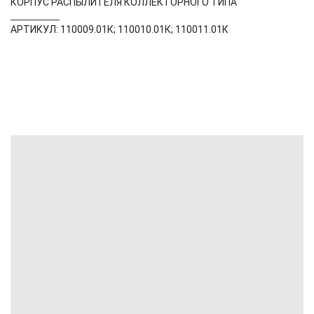
КОРПУС РАСПЫЛИТЕЛЯ КОЛЛЕКТОРНОГО ТИПА
АРТИКУЛ: 110009.01К; 110010.01К; 110011.01К