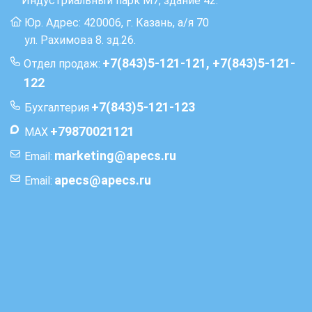
Индустриальный парк М7, здание 42.
Юр. Адрес: 420006, г. Казань, а/я 70
ул. Рахимова 8. зд.26.
+7(843)5-121-121, +7(843)5-121-
Отдел продаж:
122
+7(843)5-121-123
Бухгалтерия
+79870021121
MAX
marketing@apecs.ru
Email:
apecs@apecs.ru
Email:
&amp;nbsp;
&amp;nbsp;